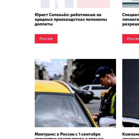
Юрист Соловьёв: работникам на
Специал
вредных производствах положены
личного
доплаты
разреш
Россия
Росси
Минтранс: в России с 1 сентября
Компан
изменится режим труда и отдыха
сокраще