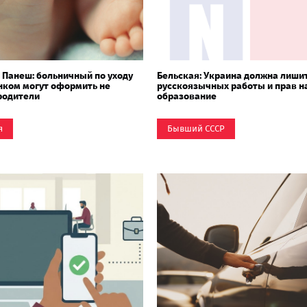
 Панеш: больничный по уходу
Бельская: Украина должна лиши
нком могут оформить не
русскоязычных работы и прав н
родители
образование
я
Бывший СССР