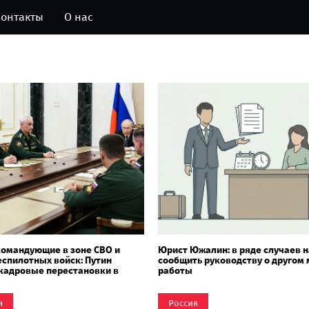
онтакты
О нас
омандующие в зоне СВО и
Юрист Южалин: в ряде случаев 
еспилотных войск: Путин
сообщить руководству о другом 
кадровые перестановки в
работы
роны
я
Россия