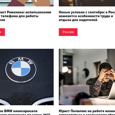
ист Романова: использование
Новые условия с сентября: в Рос
 телефона для работы
изменятся особенности труда и
ено
отдыха для водителей
я
Россия
ия BMW анонсировала
Юрист Палюлин: на работе можн
ние персонала до конца 2027
договориться о сокращении обе