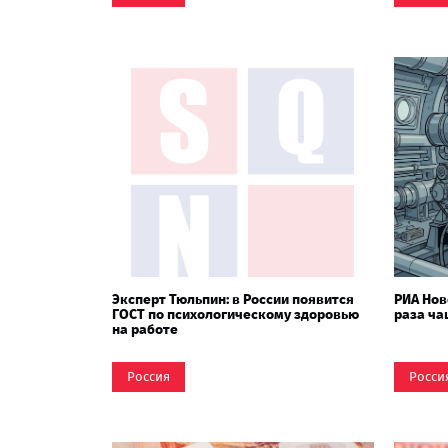
Эксперт Тюльпин: в России появится
РИА Нов
ГОСТ по психологическому здоровью
раза ча
на работе
Россия
Росси