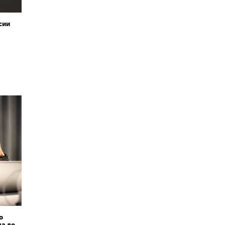
сии
о
да до