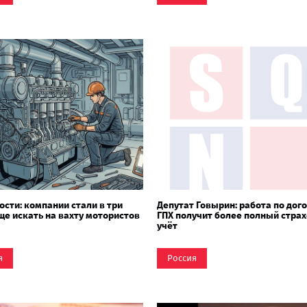
ости: компании стали в три
Депутат Говырин: работа по дог
ще искать на вахту мотористов
ГПХ получит более полный стра
учёт
я
Россия