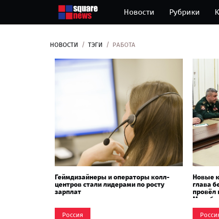
Новости
Рубрики
К
НОВОСТИ
ТЭГИ
РАБОТА
Геймдизайнеры и операторы колл-
Новые к
центров стали лидерами по росту
глава б
зарплат
провёл 
Минобо
Россия
Росси