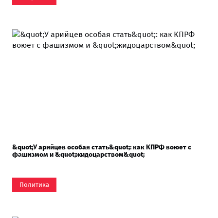
&quot;У арийцев особая стать&quot;: как КПРФ воюет с
фашизмом и &quot;жидоцарством&quot;
Политика