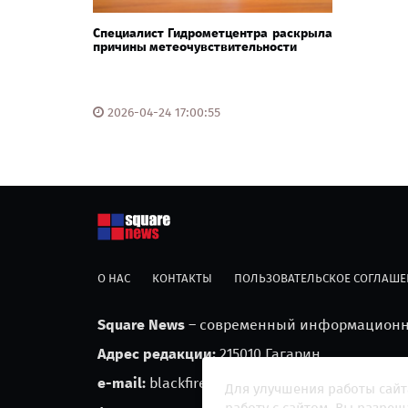
Специалист Гидрометцентра раскрыла
причины метеочувствительности
2026-04-24 17:00:55
О НАС
КОНТАКТЫ
ПОЛЬЗОВАТЕЛЬСКОЕ СОГЛАШЕ
Square News
– современный информационны
Адрес редакции:
215010 Гагарин
e-mail:
blackfire2001@mail.ru
Для улучшения работы сайт