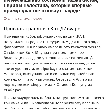
им неожиданно составили Таджикистан,
Сирия и Палестина, которые впервые
примут участие в нокаут-раунде.
27 января 2024, 00:00
Провалы грандов в Кот-ДИвуаре
Нынешний Кубок африканских наций (КАН)
получился на редкость неудачным для целого ряда
фаворитов. И в первую очередь это касается хозяев.
От сборной Кот-ДИвуара при поддержке её
болельщиков ждали успешного выступления. Да,
пусть в настоящий момент в составе команды нет
звёзд уровня Дидье Дрогба, но хватает сильных
мастеров, выступающих в сильных европейских
командах, — это, например, Себастьян Аллер из
дортмундской «Боруссии» и Одилон Коссуну из
«Байера».
Но она умудрилась набрать на групповом этапе всего
три очка и лишь благодаря невероятному везению
пробилась в плей-офф с третьего места с разницей