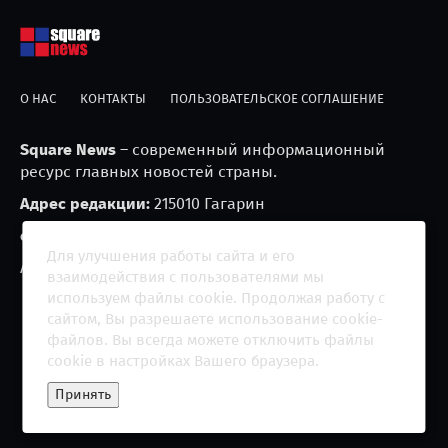
О НАС
КОНТАКТЫ
ПОЛЬЗОВАТЕЛЬСКОЕ СОГЛАШЕНИЕ
Square News
– современный информационный
ресурс главных новостей страны.
Адрес редакции:
215010 Гагарин
e-mail:
blackfire2001@mail.ru
Для улучшения работы сайта и его
Агрегатор новостей «Square news» (18+)
взаимодействия с пользователями мы
используем файлы cookie. Продолжая работу с
сайтом, Вы разрешаете использование cookie-
файлов. Вы всегда можете отключить файлы
cookie в настройках Вашего браузера.
Copyright 2013 - ©
2026 All rights reserved | Сетевое
Принять
издание "The Square News"