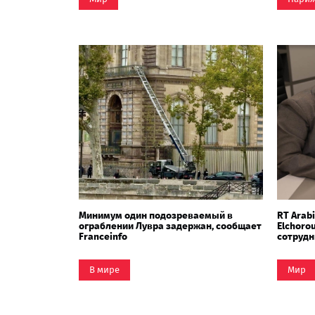
Минимум один подозреваемый в
RT Arab
ограблении Лувра задержан, сообщает
Elchoro
Franceinfo
сотрудн
В мире
Мир