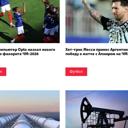
мпьютер Opta назвал нового
Хет-трик Месси принес Аргентин
о фаворита ЧМ-2026
победу в матче с Алжиром на ЧМ
л
Футбол