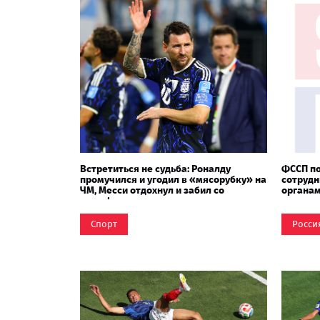
Встретиться не судьба: Роналду
ФССП п
промучился и угодил в «мясорубку» на
сотрудн
ЧМ, Месси отдохнул и забил со
органа
штрафного
Спорт
Росси