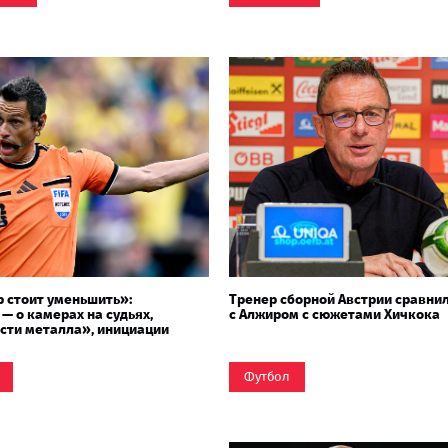
 стоит уменьшить»:
Тренер сборной Австрии сравнил
 — о камерах на судьях,
с Алжиром с сюжетами Хичкока
сти металла», инициации
а и эпизоде с переломом
Футбол