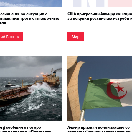
оссияне из-за ситуации с
США пригрозили Алжиру санкция
 лишились трети стыковочных
за покупки российских истребит
тов
ий Восток
Мир
rg сообщил о потере
Алжир признал колонизацию со
ния танкером «Прогресс»
стороны Франции государствен