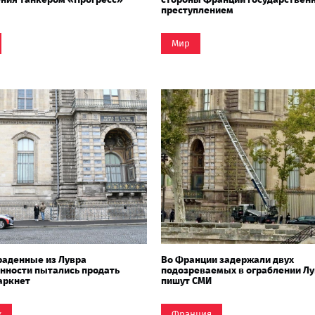
преступлением
Мир
раденные из Лувра
Во Франции задержали двух
нности пытались продать
подозреваемых в ограблении Лу
аркнет
пишут СМИ
ж
Франция