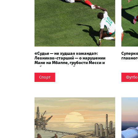
«Судьи — не худшая команда»:
Суперко
Левников-старший — о нарушении
главног
Мане на Мбаппе, грубости Месси и
работе женщин-арбитров
Спорт
Футбо