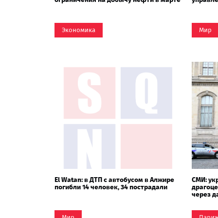
Экономика
Мир
El Watan: в ДТП с автобусом в Алжире
СМИ: ук
погибли 14 человек, 34 пострадали
драгоце
через д
Мир
Пари