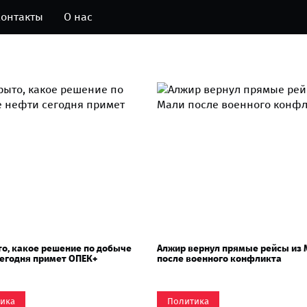
онтакты
О нас
о, какое решение по добыче
Алжир вернул прямые рейсы из 
егодня примет ОПЕК+
после военного конфликта
ика
Политика