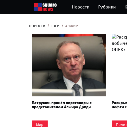
Новости
Рубрики
К
НОВОСТИ
ТЭГИ
АЛЖИР
Патрушев провёл переговоры с
Раскрыт
представителем Алжира Дриди
нефти с
Мир
Полит