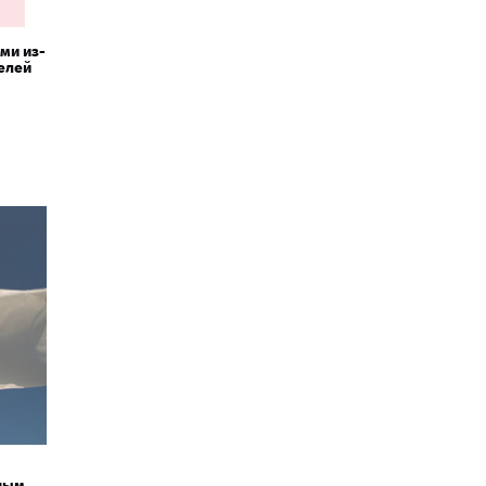
ми из-
елей
ным