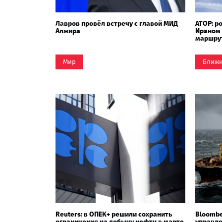
Лавров провёл встречу с главой МИД
АТОР: р
Алжира
Ираном
маршру
Мир
Ближн
Reuters: в ОПЕК+ решили сохранить
Bloombe
ограничения на добычу нефти в марте
управле