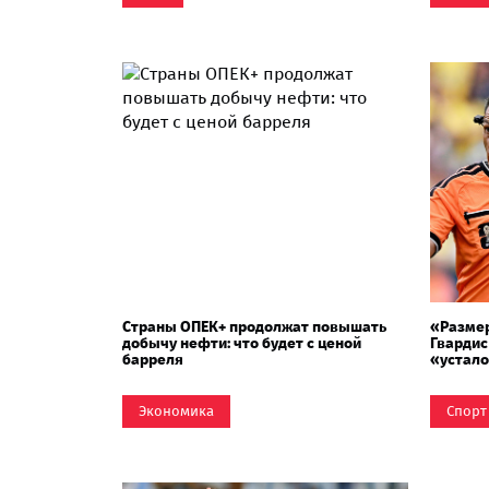
Страны ОПЕК+ продолжат повышать
«Размер
добычу нефти: что будет с ценой
Гвардис
барреля
«устало
контакт
Экономика
Спорт