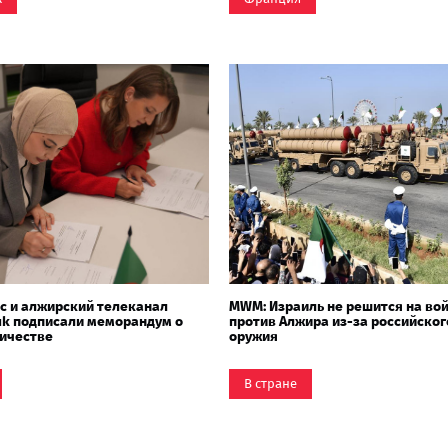
ic и алжирский телеканал
MWM: Израиль не решится на во
uk подписали меморандум о
против Алжира из-за российског
ичестве
оружия
В стране