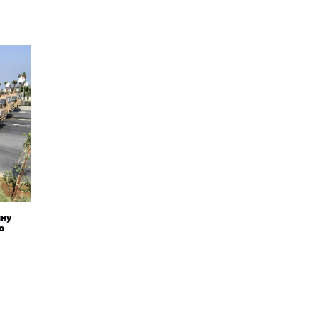
йну
о