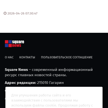
2026-04-26 07:30:47
О НАС
КОНТАКТЫ
ПОЛЬЗОВАТЕЛЬСКОЕ СОГЛАШЕНИЕ
Square News
– современный информационный
ресурс главных новостей страны.
Адрес редакции:
215010 Гагарин
e-mail:
blackfire2001@mail.ru
Для улучшения работы сайта и его
Агрегатор новостей «Square news» (18+)
взаимодействия с пользователями мы
используем файлы cookie. Продолжая работу с