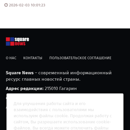
2026-02-03 10:01:23
О НАС
КОНТАКТЫ
ПОЛЬЗОВАТЕЛЬСКОЕ СОГЛАШЕНИЕ
Square News
– современный информационный
ресурс главных новостей страны.
Адрес редакции:
215010 Гагарин
e-mail:
blackfire2001@mail.ru
Для улучшения работы сайта и его
Агрегатор новостей «Square news» (18+)
взаимодействия с пользователями мы
используем файлы cookie. Продолжая работу с
сайтом, Вы разрешаете использование cookie-
файлов. Вы всегда можете отключить файлы