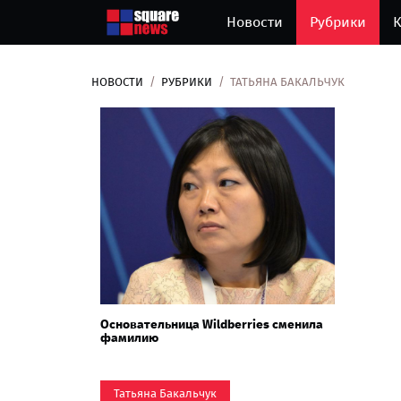
Новости
Рубрики
К
НОВОСТИ
РУБРИКИ
ТАТЬЯНА БАКАЛЬЧУК
Основательница Wildberries сменила
фамилию
Татьяна Бакальчук