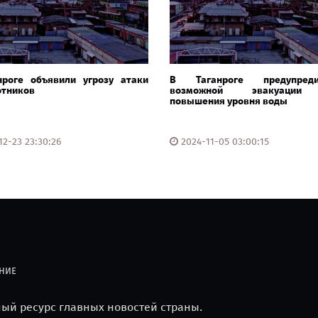
нроге объявили угрозу атаки
В Таганроге предупре
отников
возможной эвакуации
повышения уровня воды
2-23 23:30:26
2024-11-05 03:00:15
НИЕ
й ресурс главных новостей страны.