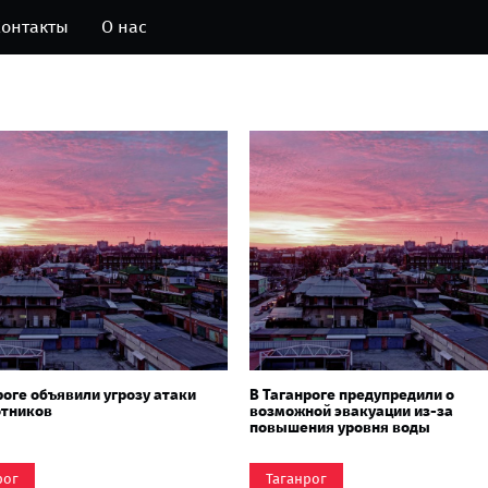
онтакты
О нас
роге объявили угрозу атаки
В Таганроге предупредили о
отников
возможной эвакуации из-за
повышения уровня воды
рог
Таганрог