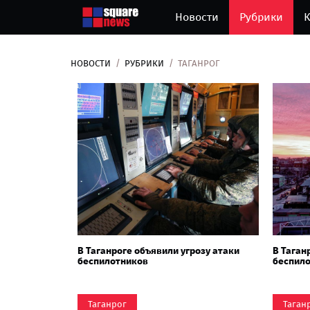
Новости
Рубрики
К
НОВОСТИ
РУБРИКИ
ТАГАНРОГ
В Таганроге объявили угрозу атаки
В Таган
беспилотников
беспил
Таганрог
Таган