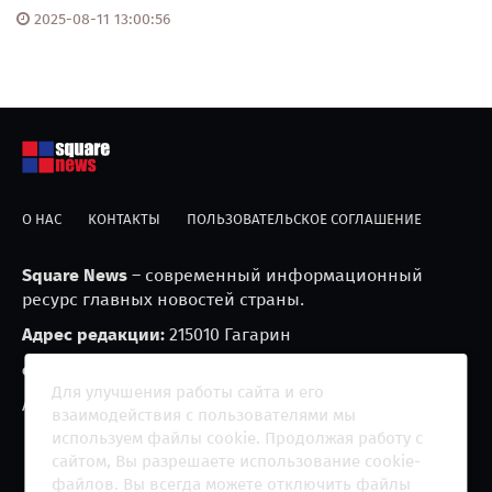
2025-08-11 13:00:56
О НАС
КОНТАКТЫ
ПОЛЬЗОВАТЕЛЬСКОЕ СОГЛАШЕНИЕ
Square News
– современный информационный
ресурс главных новостей страны.
Адрес редакции:
215010 Гагарин
e-mail:
blackfire2001@mail.ru
Для улучшения работы сайта и его
Агрегатор новостей «Square news» (18+)
взаимодействия с пользователями мы
используем файлы cookie. Продолжая работу с
сайтом, Вы разрешаете использование cookie-
файлов. Вы всегда можете отключить файлы