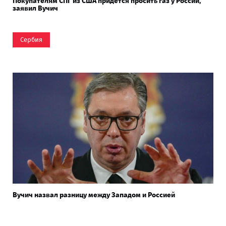
Покупателям СПГ из США придется просить газ у России,
заявил Вучич
Сербия
Вучич назвал разницу между Западом и Россией