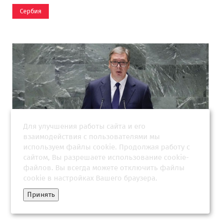
Сербия
Для улучшения работы сайта и его
взаимодействия с пользователями мы
используем файлы cookie. Продолжая работу с
сайтом, Вы разрешаете использование cookie-
Вучич рассказал о первом за почти 2,5 года разговоре с
файлов. Вы всегда можете отключить файлы
Путиным
cookie в настройках Вашего браузера.
Принять
Сербия