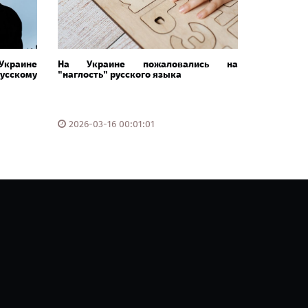
краине
На Украине пожаловались на
русскому
"наглость" русского языка
2026-03-16 00:01:01