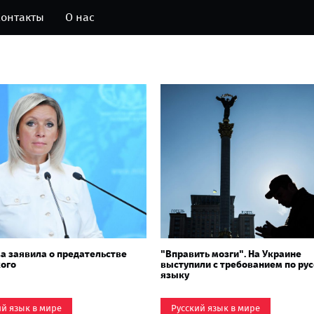
онтакты
О нас
а заявила о предательстве
"Вправить мозги". На Украине
кого
выступили с требованием по ру
языку
ий язык в мире
Русский язык в мире