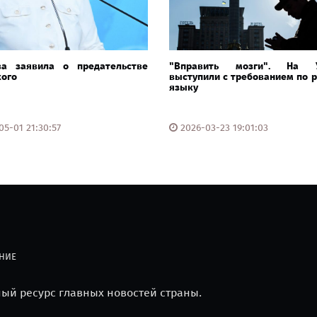
ва заявила о предательстве
"Вправить мозги". На У
кого
выступили с требованием по 
языку
5-01 21:30:57
2026-03-23 19:01:03
НИЕ
й ресурс главных новостей страны.