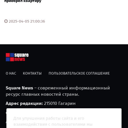
приобрел квартиру
2025-04-05 21:00:36
О НАС
КОНТАКТЫ
ПОЛЬЗОВАТЕЛЬСКОЕ СОГЛАШЕНИЕ
Square News
– современный информационный
ресурс главных новостей страны.
Адрес редакции:
215010 Гагарин
e-mail:
blackfire2001@mail.ru
Для улучшения работы сайта и его
Агрегатор новостей «Square news» (18+)
взаимодействия с пользователями мы