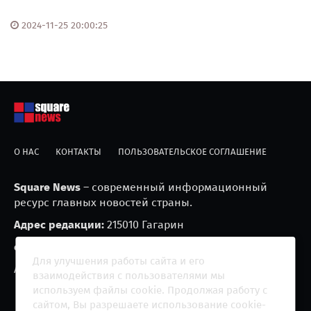
2024-11-25 20:00:25
О НАС
КОНТАКТЫ
ПОЛЬЗОВАТЕЛЬСКОЕ СОГЛАШЕНИЕ
Square News
– современный информационный
ресурс главных новостей страны.
Адрес редакции:
215010 Гагарин
e-mail:
blackfire2001@mail.ru
Для улучшения работы сайта и его
Агрегатор новостей «Square news» (18+)
взаимодействия с пользователями мы
используем файлы cookie. Продолжая работу с
сайтом, Вы разрешаете использование cookie-