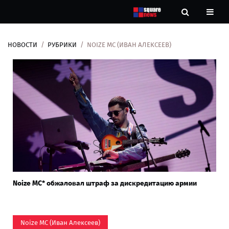
НОВОСТИ
РУБРИКИ
NOIZE MC (ИВАН АЛЕКСЕЕВ)
Новости
Рубрики
Контакты
О
нас
Noize MC* обжаловал штраф за дискредитацию армии
Noize MC (Иван Алексеев)