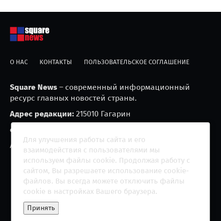
О НАС
КОНТАКТЫ
ПОЛЬЗОВАТЕЛЬСКОЕ СОГЛАШЕНИЕ
Square News
– современный информационный
ресурс главных новостей страны.
Адрес редакции:
215010 Гагарин
e-mail:
blackfire2001@mail.ru
Для улучшения работы сайта и его
Агрегатор новостей «Square news» (18+)
взаимодействия с пользователями мы
используем файлы cookie. Продолжая работу с
сайтом, Вы разрешаете использование cookie-
файлов. Вы всегда можете отключить файлы
cookie в настройках Вашего браузера.
Copyright 2013 - ©
2026 All rights reserved | Сетевое
Принять
издание "The Square News"