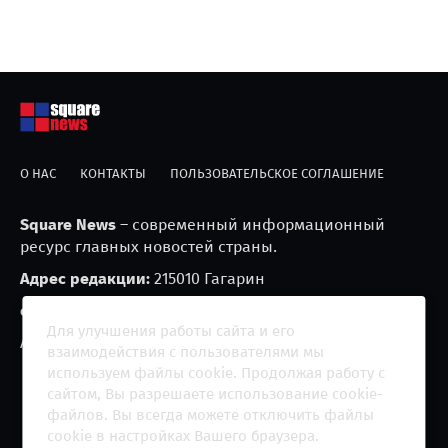
О НАС
КОНТАКТЫ
ПОЛЬЗОВАТЕЛЬСКОЕ СОГЛАШЕНИЕ
Square News
– современный информационный
ресурс главных новостей страны.
Адрес редакции:
215010 Гагарин
e-mail:
blackfire2001@mail.ru
Для улучшения работы сайта и его
Агрегатор новостей «Square news» (18+)
взаимодействия с пользователями мы
используем файлы cookie. Продолжая работу с
сайтом, Вы разрешаете использование cookie-
файлов. Вы всегда можете отключить файлы
cookie в настройках Вашего браузера.