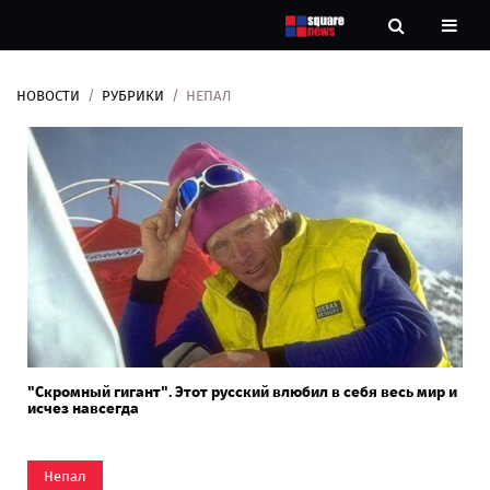
НОВОСТИ
РУБРИКИ
НЕПАЛ
Новости
Рубрики
Контакты
О
нас
"Скромный гигант". Этот русский влюбил в себя весь мир и
исчез навсегда
Непал