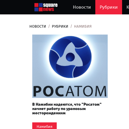
Новости
Рубрики
К
НОВОСТИ
РУБРИКИ
НАМИБИЯ
В Намибии надеются, что "Росатом"
начнет работу по урановым
месторождениям
Намибия