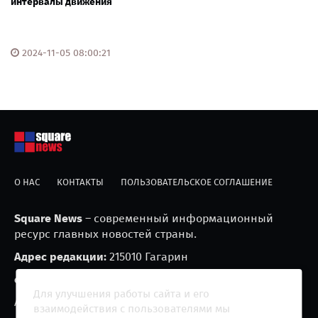
интервалы движения
2024-11-05 08:00:21
О НАС
КОНТАКТЫ
ПОЛЬЗОВАТЕЛЬСКОЕ СОГЛАШЕНИЕ
Square News
– современный информационный
ресурс главных новостей страны.
Адрес редакции:
215010 Гагарин
e-mail:
blackfire2001@mail.ru
Для улучшения работы сайта и его
Агрегатор новостей «Square news» (18+)
взаимодействия с пользователями мы