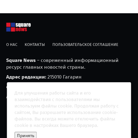
О НАС
КОНТАКТЫ
ПОЛЬЗОВАТЕЛЬСКОЕ СОГЛАШЕНИЕ
Square News
– современный информационный
ресурс главных новостей страны.
Адрес редакции:
215010 Гагарин
e-mail:
blackfire2001@mail.ru
Для улучшения работы сайта и его
Агрегатор новостей «Square news» (18+)
взаимодействия с пользователями мы
используем файлы cookie. Продолжая работу с
сайтом, Вы разрешаете использование cookie-
файлов. Вы всегда можете отключить файлы
cookie в настройках Вашего браузера.
Copyright 2013 - ©
2026 All rights reserved | Сетевое
Принять
издание "The Square News"