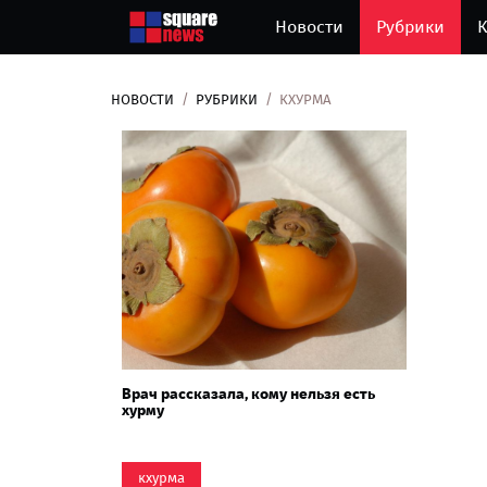
Новости
Рубрики
К
НОВОСТИ
РУБРИКИ
КХУРМА
Врач рассказала, кому нельзя есть
хурму
кхурма