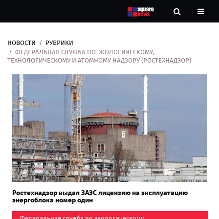
НОВОСТИ
РУБРИКИ
Новости
ФЕДЕРАЛЬНАЯ СЛУЖБА ПО ЭКОЛОГИЧЕСКОМУ,
ТЕХНОЛОГИЧЕСКОМУ И АТОМНОМУ НАДЗОРУ (РОСТЕХНАДЗОР)
Рубрики
Контакты
О
нас
Ростехнадзор выдал ЗАЭС лицензию на эксплуатацию
энергоблока номер один
Федеральная служба по экологическому,