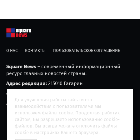
О НАС
КОНТАКТЫ
ПОЛЬЗОВАТЕЛЬСКОЕ СОГЛАШЕНИЕ
Square News
– современный информационный
ресурс главных новостей страны.
Адрес редакции:
215010 Гагарин
e-mail:
blackfire2001@mail.ru
Для улучшения работы сайта и его
Агрегатор новостей «Square news» (18+)
взаимодействия с пользователями мы
используем файлы cookie. Продолжая работу с
сайтом, Вы разрешаете использование cookie-
файлов. Вы всегда можете отключить файлы
cookie в настройках Вашего браузера.
Copyright 2013 - ©
2026 All rights reserved | Сетевое