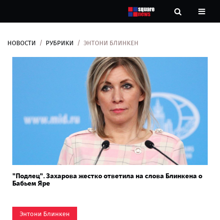
НОВОСТИ
РУБРИКИ
ЭНТОНИ БЛИНКЕН
Новости
Рубрики
Контакты
О
нас
"Подлец". Захарова жестко ответила на слова Блинкена о
Бабьем Яре
Энтони Блинкен