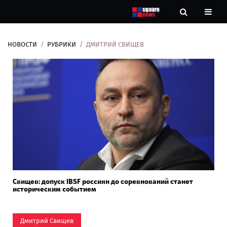
НОВОСТИ
РУБРИКИ
ДМИТРИЙ СВИЩЕВ
Новости
Рубрики
Контакты
О
нас
Свищев: допуск IBSF россиян до соревнований станет
историческим событием
Дмитрий Свищев