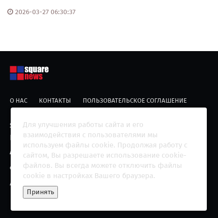
2026-03-27 06:30:37
О НАС
КОНТАКТЫ
ПОЛЬЗОВАТЕЛЬСКОЕ СОГЛАШЕНИЕ
Для улучшения работы сайта и его
Square News
– современный информационный
взаимодействия с пользователями мы
ресурс главных новостей страны.
используем файлы cookie. Продолжая работу с
Адрес редакции:
215010 Гагарин
сайтом, Вы разрешаете использование cookie-
файлов. Вы всегда можете отключить файлы
e-mail:
blackfire2001@mail.ru
cookie в настройках Вашего браузера.
Агрегатор новостей «Square news» (18+)
Принять