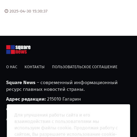
2025-04-30 15:30:37
О НАС
КОНТАКТЫ
ПОЛЬЗОВАТЕЛЬСКОЕ СОГЛАШЕНИЕ
Square News
– современный информационный
ресурс главных новостей страны.
Адрес редакции:
215010 Гагарин
e-mail:
blackfire2001@mail.ru
Для улучшения работы сайта и его
Агрегатор новостей «Square news» (18+)
взаимодействия с пользователями мы
используем файлы cookie. Продолжая работу с
сайтом, Вы разрешаете использование cookie-