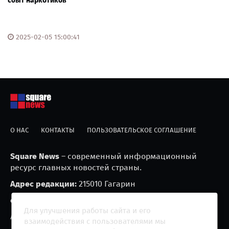
сбыт наркотиков
2025-02-05 15:00:41
О НАС
КОНТАКТЫ
ПОЛЬЗОВАТЕЛЬСКОЕ СОГЛАШЕНИЕ
Square News
– современный информационный
ресурс главных новостей страны.
Адрес редакции:
215010 Гагарин
e-mail:
blackfire2001@mail.ru
Для улучшения работы сайта и его
Агрегатор новостей «Square news» (18+)
взаимодействия с пользователями мы