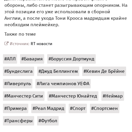
обороны, либо станет разыгрывающим опорником. На
этой позиции его уже использовали в сборной
Англии, а после ухода Тони Крооса мадридцам крайне
необходим плеймейкер.
Также по теме
Источник:
RT новости
#АПЛ
#Бавария
#Боруссия Дортмунд
#Бундеслига
#Джуд Беллингем
#Кевин Де Брёйне
#Ливерпуль
#Лига чемпионов УЕФА
#Манчестер Сити
#Манчестер Юнайтед
#Неймар
#Примера
#Реал Мадрид
#Спорт
#Спортсмен
#Трансферы
#Футбол