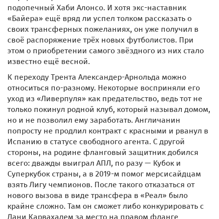
подопечный Хаби Алонсо. И хотя экс-наставник
«Байера» ещё вряд ли успел толком рассказать о
своих трансферных пожеланиях, он уже получил в
своё распоряжение трёх новых футболистов. При
этом о приобретении самого звёздного из них стало
известно ещё весной.
К переходу Трента Александер-Арнольда можно
относиться по-разному. Некоторые восприняли его
уход из «Ливерпуля» как предательство, ведь тот не
только покинул родной клуб, который называл домом,
но и не позволил ему заработать. Англичанин
попросту не продлил контракт с красными и рванул в
Испанию в статусе свободного агента. С другой
стороны, на родине фланговый защитник добился
всего: дважды выиграл АПЛ, по разу — Кубок и
Суперкубок страны, а в 2019-м помог мерсисайдцам
взять Лигу чемпионов. После такого отказаться от
нового вызова в виде трансфера в «Реал» было
крайне сложно. Там он сможет либо конкурировать с
Дани Карвахалем за место на правом фланге