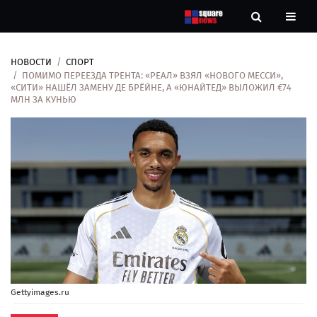
НОВОСТИ
СПОРТ
Новости
ПОМИМО ПЕРЕЕЗДА ТРЕНТА: «РЕАЛ» ВЗЯЛ «НОВОГО МЕССИ»,
«СИТИ» НАШЁЛ ЗАМЕНУ ДЕ БРЁЙНЕ, А «ЮНАЙТЕД» ВЫЛОЖИЛ €74
МЛН ЗА КУНЬЮ
Рубрики
Контакты
О
нас
Gettyimages.ru