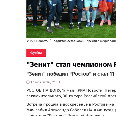
© РИА Новости / Владимир АстапковичПерейти в медиабан
Футбол
"Зенит" стал чемпионом 
"Зенит" победил "Ростов" и стал 
17 мая 2026, 21:01
РОСТОВ-НА-ДОНУ, 17 мая - РИА Новости. Пете
заключительного, 30-го тура Российской пре
Встреча прошла в воскресенье в Ростове-на-
Мяч забил Александр Соболев (14-я минута),
защитник "Ростова" Дмитрий Чистяков.