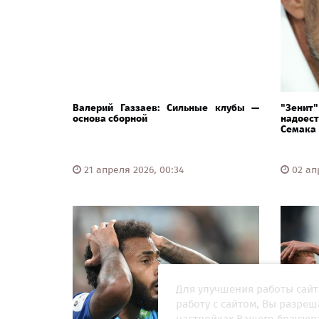
Валерий Газзаев: Сильные клубы —
"Зенит
основа сборной
надоес
Семака
21 апреля 2026, 00:34
02 апр
Для улучшения работы сайт
работу с сайтом, Вы разре