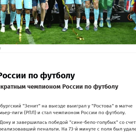
к
России по футболу
11-кратным чемпионом России по футболу
рбургский "Зенит" на выезде выиграл у "Ростова" в матче
мьер-лиги (РПЛ) и стал чемпионом России по футболу.
Дону и завершилась победой "сине-бело-голубых" со счето
 реализовавший пенальти. На 73-й минуте с поля был удал