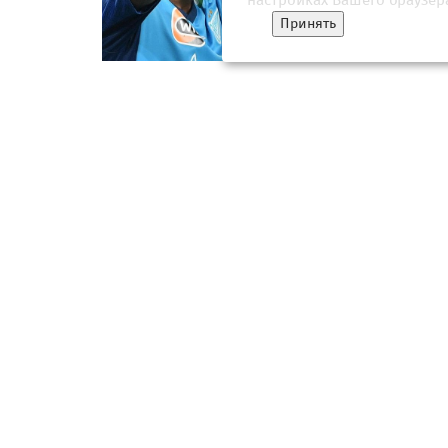
настройках Вашего браузер
Принять
"Краснодар" снова заставит "Зенит"
"Век п
страдать? Все расклады в борьбе за
Милле
титул
"Зенита
21 апреля 2026, 18:01
18 мая
О НАС
КОНТАКТЫ
ПОЛЬЗОВАТЕЛЬСКОЕ СОГЛАШЕ
Square News
– современный информационны
Агрегатор новостей «Square news» (18+)