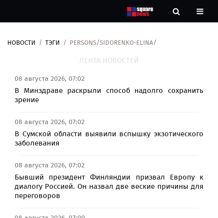
НОВОСТИ
ТЭГИ
PERSONS/SIDORENKO-ELINA/
Новости
ЛЕНТА НОВОСТЕЙ
Рубрики
08 августа 2026, 07:02
В Минздраве раскрыли способ надолго сохранить
Контакты
зрение
08 августа 2026, 07:02
О
нас
В Сумской области выявили вспышку экзотического
заболевания
08 августа 2026, 07:02
Бывший президент Финляндии призвал Европу к
диалогу Россией. Он назвал две веские причины для
переговоров
08 августа 2026, 07:00