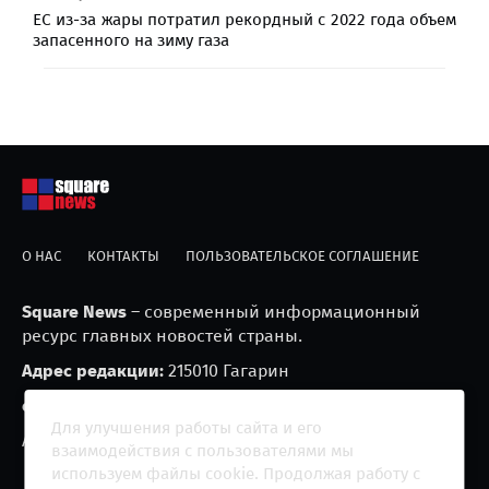
ЕС из-за жары потратил рекордный с 2022 года объем
запасенного на зиму газа
О НАС
КОНТАКТЫ
ПОЛЬЗОВАТЕЛЬСКОЕ СОГЛАШЕНИЕ
Square News
– современный информационный
ресурс главных новостей страны.
Адрес редакции:
215010 Гагарин
e-mail:
blackfire2001@mail.ru
Для улучшения работы сайта и его
Агрегатор новостей «Square news» (18+)
взаимодействия с пользователями мы
используем файлы cookie. Продолжая работу с