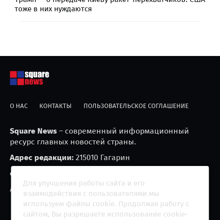
тоже в них нуждаются
О НАС
КОНТАКТЫ
ПОЛЬЗОВАТЕЛЬСКОЕ СОГЛАШЕНИЕ
Square News
– современный информационный
ресурс главных новостей страны.
Адрес редакции:
215010 Гагарин
e-mail:
blackfire2001@mail.ru
Для улучшения работы сайта и его
Агрегатор новостей «Square news» (18+)
взаимодействия с пользователями мы
используем файлы cookie. Продолжая работу с
сайтом, Вы разрешаете использование cookie-