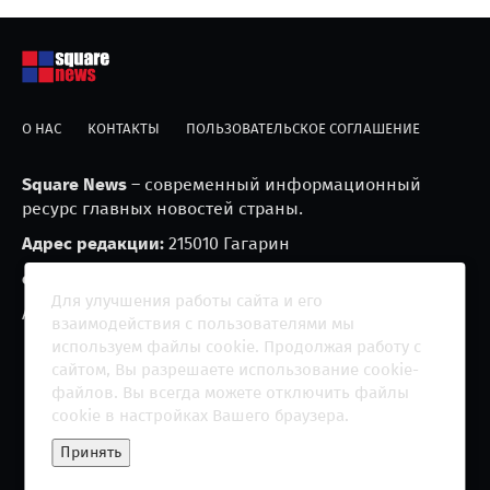
О НАС
КОНТАКТЫ
ПОЛЬЗОВАТЕЛЬСКОЕ СОГЛАШЕНИЕ
Square News
– современный информационный
ресурс главных новостей страны.
Адрес редакции:
215010 Гагарин
e-mail:
blackfire2001@mail.ru
Для улучшения работы сайта и его
Агрегатор новостей «Square news» (18+)
взаимодействия с пользователями мы
используем файлы cookie. Продолжая работу с
сайтом, Вы разрешаете использование cookie-
файлов. Вы всегда можете отключить файлы
cookie в настройках Вашего браузера.
Copyright 2013 - ©
2026 All rights reserved | Сетевое
Принять
издание "The Square News"