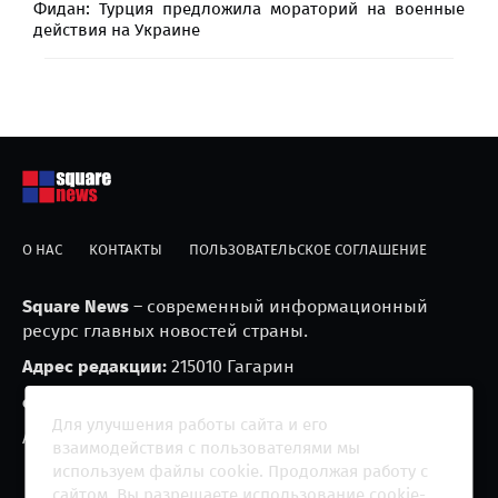
Фидан: Турция предложила мораторий на военные
действия на Украине
О НАС
КОНТАКТЫ
ПОЛЬЗОВАТЕЛЬСКОЕ СОГЛАШЕНИЕ
Square News
– современный информационный
ресурс главных новостей страны.
Адрес редакции:
215010 Гагарин
e-mail:
blackfire2001@mail.ru
Для улучшения работы сайта и его
Агрегатор новостей «Square news» (18+)
взаимодействия с пользователями мы
используем файлы cookie. Продолжая работу с
сайтом, Вы разрешаете использование cookie-