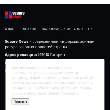
О НАС
КОНТАКТЫ
ПОЛЬЗОВАТЕЛЬСКОЕ СОГЛАШЕНИЕ
Square News
– современный информационный
ресурс главных новостей страны.
Адрес редакции:
215010 Гагарин
e-mail:
blackfire2001@mail.ru
Для улучшения работы сайта и его
Агрегатор новостей «Square news» (18+)
взаимодействия с пользователями мы
используем файлы cookie. Продолжая работу с
сайтом, Вы разрешаете использование cookie-
файлов. Вы всегда можете отключить файлы
cookie в настройках Вашего браузера.
Copyright 2013 - ©
2026 All rights reserved | Сетевое
Принять
издание "The Square News"