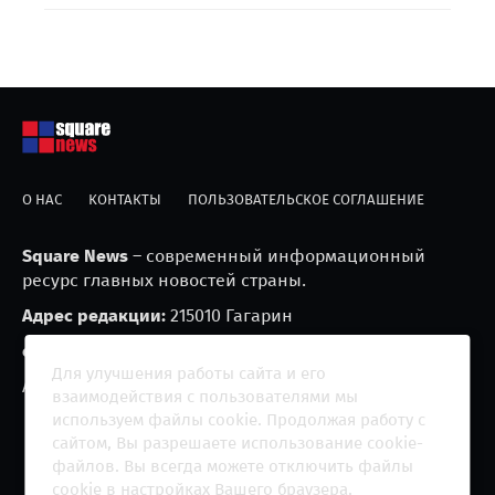
О НАС
КОНТАКТЫ
ПОЛЬЗОВАТЕЛЬСКОЕ СОГЛАШЕНИЕ
Square News
– современный информационный
ресурс главных новостей страны.
Адрес редакции:
215010 Гагарин
e-mail:
blackfire2001@mail.ru
Для улучшения работы сайта и его
Агрегатор новостей «Square news» (18+)
взаимодействия с пользователями мы
используем файлы cookie. Продолжая работу с
сайтом, Вы разрешаете использование cookie-
файлов. Вы всегда можете отключить файлы
cookie в настройках Вашего браузера.