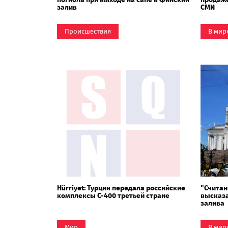
залив
СМИ
Происшествия
В мир
Hürriyet: Турция передала российские
"Считан
комплексы С-400 третьей стране
высказа
залива
Мир
В мир