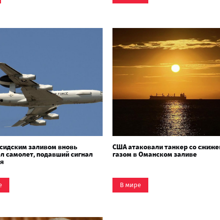
сидским заливом вновь
США атаковали танкер со сжиж
л самолет, подавший сигнал
газом в Оманском заливе
ия
е
В мире