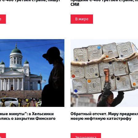
СМИ
е
В мире
ные минуты": в Хельсинки
Обратный отсчет. Миру предрек
лись о закрытии Финского
новую нефтяную катастрофу
е
Экономика