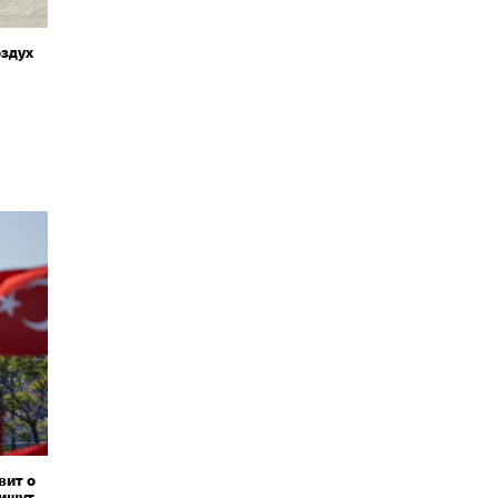
здух
вит о
пишут