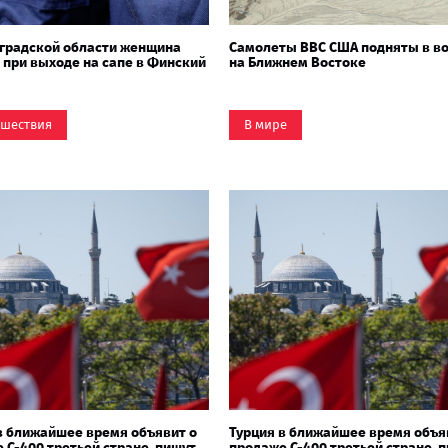
градской области женщина
Самолеты ВВС США подняты в во
 при выходе на сапе в Финский
на Ближнем Востоке
шествия
В мире
в ближайшее время объявит о
Турция в ближайшее время объя
 С-400 третьей стране, пишут
продаже С-400 третьей стране, 