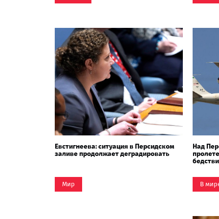
Евстигнеева: ситуация в Персидском
Над Пер
заливе продолжает деградировать
пролете
бедств
Мир
В мир