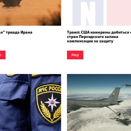
я" триада Ирана
Трамп: США намерены добиться 
стран Персидского залива
компенсации за защиту
е
Мир