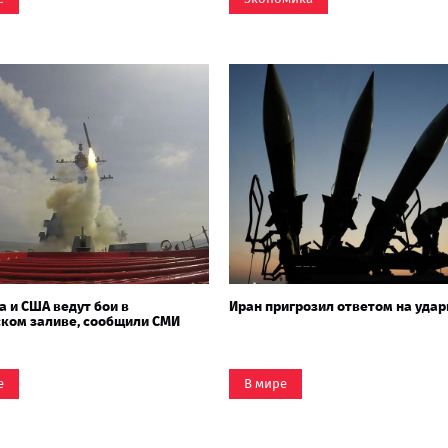
а и США ведут бои в
Иран пригрозил ответом на уда
ком заливе, сообщили СМИ
е
В мире