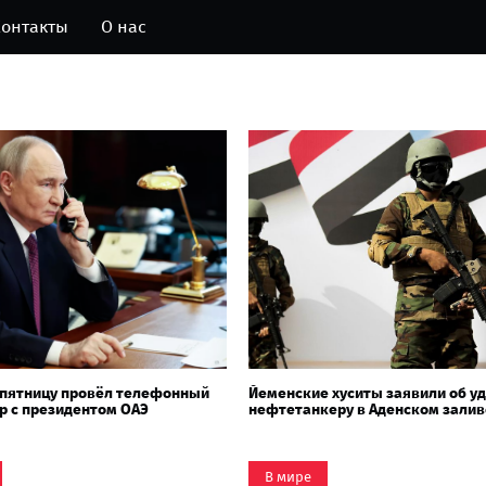
онтакты
О нас
 пятницу провёл телефонный
Йеменские хуситы заявили об уд
р с президентом ОАЭ
нефтетанкеру в Аденском залив
В мире