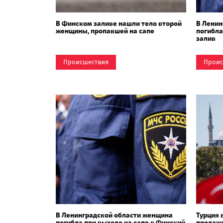
В Финском заливе нашли тело второй
В Ленин
женщины, пропавшей на сапе
погибла
залив
Происшествия
Проис
В Ленинградской области женщина
Турция 
погибла при выходе на сапе в Финский
продаже