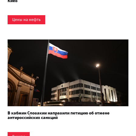
Киев
Цены на нефть
В кабмин Словакии направили петицию об отмене
антироссийских санкций