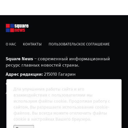
О НАС
КОНТАКТЫ
ПОЛЬЗОВАТЕЛЬСКОЕ СОГЛАШЕНИЕ
Square News
– современный информационный
ресурс главных новостей страны.
Адрес редакции:
215010 Гагарин
e-mail:
blackfire2001@mail.ru
Для улучшения работы сайта и его
Агрегатор новостей «Square news» (18+)
взаимодействия с пользователями мы
используем файлы cookie. Продолжая работу с
сайтом, Вы разрешаете использование cookie-
файлов. Вы всегда можете отключить файлы
cookie в настройках Вашего браузера.
Copyright 2013 - ©
2026 All rights reserved | Сетевое