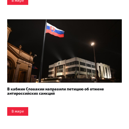
В мире
В кабмин Словакии направили петицию об отмене
антироссийских санкций
В мире