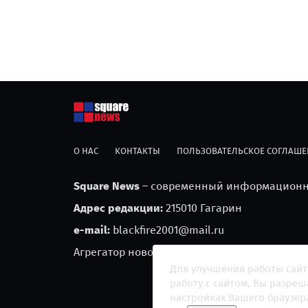
О НАС
КОНТАКТЫ
ПОЛЬЗОВАТЕЛЬСКОЕ СОГЛАШЕ
Square News
– современный информационны
Адрес редакции:
215010 Гагарин
e-mail:
blackfire2001@mail.ru
Агрегатор новостей «Square news» (18+)
Для улучшения работы сайт
работу с сайтом, Вы разре
настройках Вашего браузер