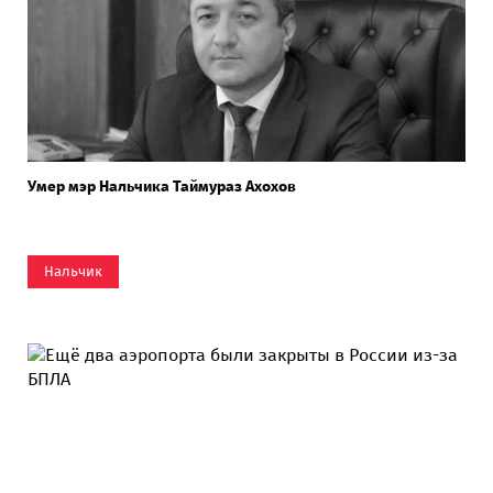
Умер мэр Нальчика Таймураз Ахохов
Нальчик