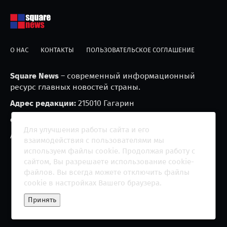
О НАС
КОНТАКТЫ
ПОЛЬЗОВАТЕЛЬСКОЕ СОГЛАШЕНИЕ
Square News
– современный информационный
ресурс главных новостей страны.
Адрес редакции:
215010 Гагарин
e-mail:
blackfire2001@mail.ru
Для улучшения работы сайта и его
Агрегатор новостей «Square news» (18+)
взаимодействия с пользователями мы
используем файлы cookie. Продолжая работу с
сайтом, Вы разрешаете использование cookie-
файлов. Вы всегда можете отключить файлы
cookie в настройках Вашего браузера.
Copyright 2013 - ©
2026 All rights reserved | Сетевое
Принять
издание "The Square News"