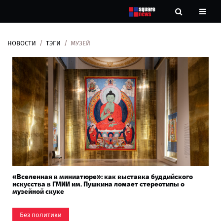
НОВОСТИ
ТЭГИ
МУЗЕЙ
Новости
Рубрики
Контакты
О
нас
«Вселенная в миниатюре»: как выставка буддийского
искусства в ГМИИ им. Пушкина ломает стереотипы о
музейной скуке
Без политики