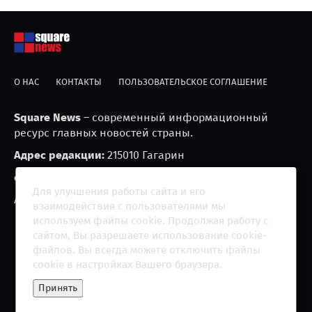
О НАС
КОНТАКТЫ
ПОЛЬЗОВАТЕЛЬСКОЕ СОГЛАШЕНИЕ
Square News
– современный информационный
ресурс главных новостей страны.
Адрес редакции:
215010 Гагарин
e-mail:
blackfire2001@mail.ru
Для улучшения работы сайта и его
Агрегатор новостей «Square news» (18+)
взаимодействия с пользователями мы
используем файлы cookie. Продолжая работу с
сайтом, Вы разрешаете использование cookie-
файлов. Вы всегда можете отключить файлы
cookie в настройках Вашего браузера.
Copyright 2013 - ©
2026 All rights reserved | Сетевое
Принять
издание "The Square News"