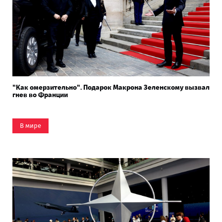
"Как омерзительно". Подарок Макрона Зеленскому вызвал
гнев во Франции
В мире