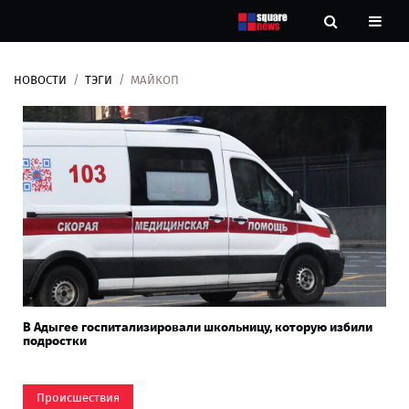
НОВОСТИ
ТЭГИ
МАЙКОП
Новости
Рубрики
Контакты
О
нас
В Адыгее госпитализировали школьницу, которую избили
подростки
Происшествия