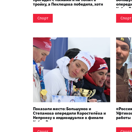
тройку, а Пеклецова победила, хотя
опереди
едва не упала на старте
Кубка Р
Спорт
Спорт
Показали место: Большунов и
«Россия
Степанова опередили Коростелёва и
Уфтиков
Непряеву в индивидуалке в финале
работы 
Кубка России
помощи
Спорт
Спорт