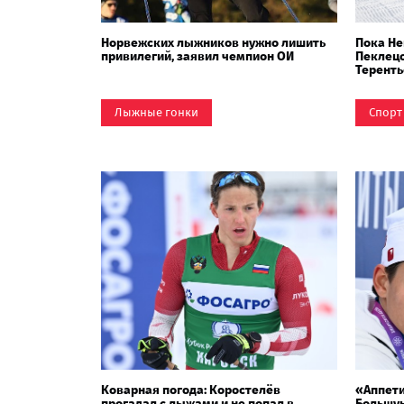
Норвежских лыжников нужно лишить
Пока Не
привилегий, заявил чемпион ОИ
Пеклецо
Теренть
решил н
Лыжные гонки
Спорт
Коварная погода: Коростелёв
«Аппети
прогадал с лыжами и не попал в
Большун