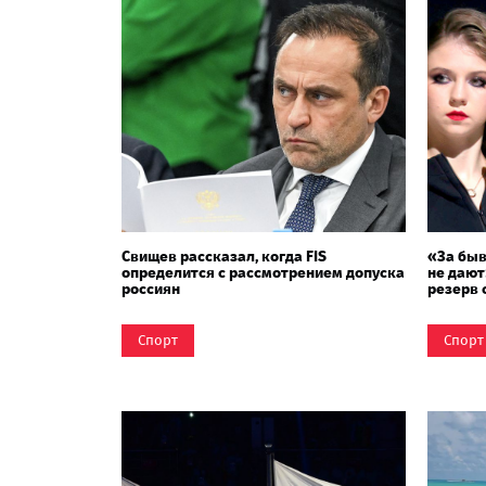
Свищев рассказал, когда FIS
«За быв
определится с рассмотрением допуска
не дают
россиян
резерв 
сезон
Спорт
Спорт