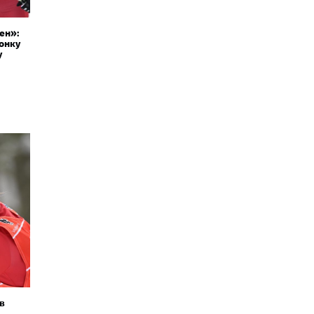
ен»:
онку
у
в