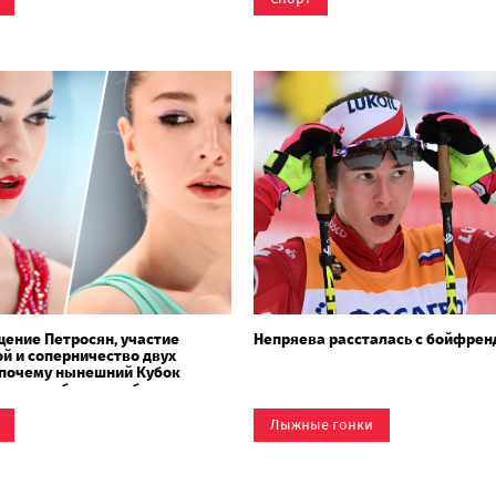
ение Петросян, участие
Непряева рассталась с бойфре
й и соперничество двух
 почему нынешний Кубок
 канала будет особенным
Лыжные гонки