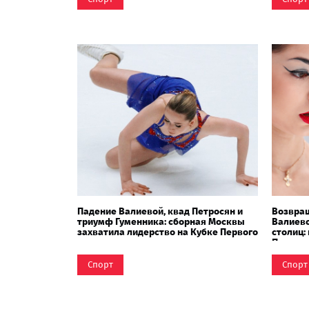
Падение Валиевой, квад Петросян и
Возвращ
триумф Гуменника: сборная Москвы
Валиево
захватила лидерство на Кубке Первого
столиц:
канала
Первого
Спорт
Спорт