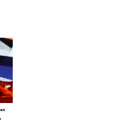
ная
о