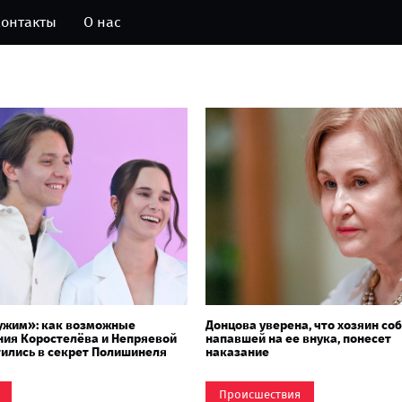
онтакты
О нас
ужим»: как возможные
Донцова уверена, что хозяин соб
ия Коростелёва и Непряевой
напавшей на ее внука, понесет
ились в секрет Полишинеля
наказание
Происшествия