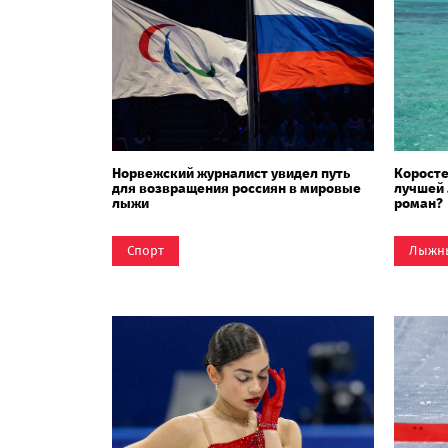
Норвежский журналист увидел путь
Коросте
для возвращения россиян в мировые
лучшей 
лыжи
роман?
Спорт
Лыжн