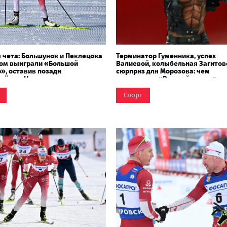
 чета: Большунов и Пеклецова
Терминатор Гуменника, успех
вом выиграли «Большой
Валиевой, колыбельная Загитов
», оставив позади
сюрприз для Морозова: чем
лёва и Непряеву
запомнился «Русский вызов»
Спорт