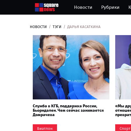
Новости
Рубрики
К
НОВОСТИ
ТЭГИ
ДАРЬЯ КАСАТКИНА
Служба в КГБ, поддержка России,
«Мы др
Бьорндален. Чем сейчас занимается
отношен
Домрачева
преврат
Биатлон
Спорт