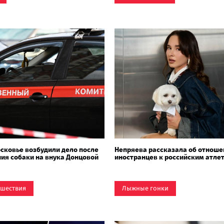
сковье возбудили дело после
Непряева рассказала об отноше
ия собаки на внука Донцовой
иностранцев к российским атле
шествия
Лыжные гонки