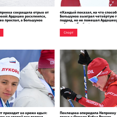
пряева сокращала отрыв от
«Каждый показал, на что способ
вой: Ардашев расклеился,
Большунов выиграл четвёртую г
ев проспал, а Большунов
подряд, но не помешал Ардашев
е напрягаться
забрать «Глобус»
Спорт
т приходит во время еды»:
Пеклецова опередила Непряеву 
ов во второй раз подряд
гонке в Финале Кубка России