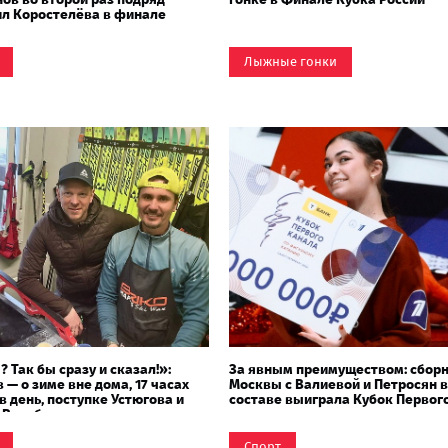
л Коростелёва в финале
оссии
Лыжные гонки
? Так бы сразу и сказал!»:
За явным преимуществом: сбор
 — о зиме вне дома, 17 часах
Москвы с Валиевой и Петросян в
в день, поступке Устюгова и
составе выиграла Кубок Первог
 Вяльбе
канала
Спорт