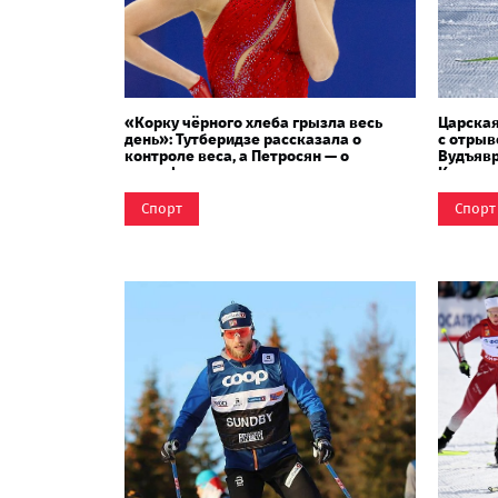
«Корку чёрного хлеба грызла весь
Царская
день»: Тутберидзе рассказала о
с отры
контроле веса, а Петросян — о
Вудъявр
трансформации тела
Коросте
Спорт
Спорт