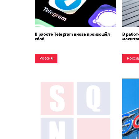
В работе Telegram вновь произошёл
В работ
сбой
масштаб
Россия
Росси