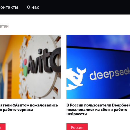
онтакты
О нас
ЕТЕЙ
ватели «Авито» пожаловались
В России пользователи DeepSee
 в работе сервиса
пожаловались на сбои в работе
нейросети
я
Россия