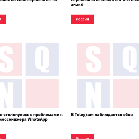
знак»
я
Россия
е столкнулись с проблемами в
В Telegram наблюдается сбой
 мессенджера WhatsApp
я
Россия