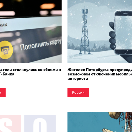
атели столкнулись со сбоями в
Жителей Петербурга предупреди
Т-Банка
возможном отключении мобиль
интернета
я
Россия