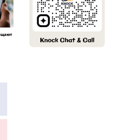
бщают