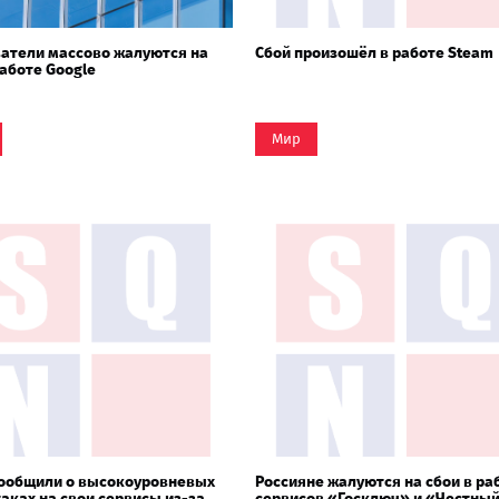
атели массово жалуются на
Сбой произошёл в работе Steam
работе Google
Мир
сообщили о высокоуровневых
Россияне жалуются на сбои в ра
аках на свои сервисы из-за
сервисов «Госключ» и «Честны