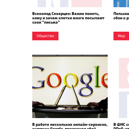
Всеволод Северцев: Важно понять,
Пользов
кому и зачем клетки мозга посылают
сбои в 
свои "письма"
Общество
Мир
В работе нескольких онлайн-сервисов,
В ФНС 
включая Google, произошел сбой
DDoS-ат