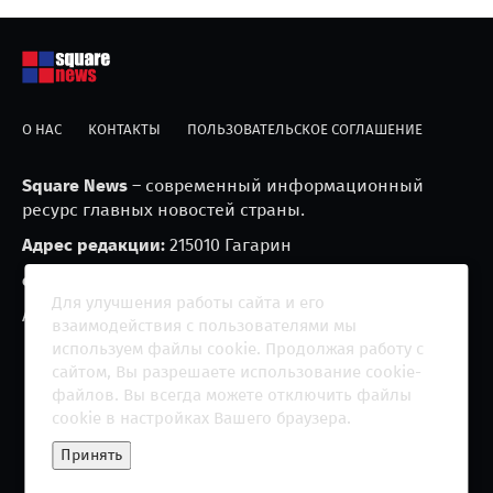
О НАС
КОНТАКТЫ
ПОЛЬЗОВАТЕЛЬСКОЕ СОГЛАШЕНИЕ
Square News
– современный информационный
ресурс главных новостей страны.
Адрес редакции:
215010 Гагарин
e-mail:
blackfire2001@mail.ru
Для улучшения работы сайта и его
Агрегатор новостей «Square news» (18+)
взаимодействия с пользователями мы
используем файлы cookie. Продолжая работу с
сайтом, Вы разрешаете использование cookie-
файлов. Вы всегда можете отключить файлы
cookie в настройках Вашего браузера.
Copyright 2013 - ©
2026 All rights reserved | Сетевое
Принять
издание "The Square News"