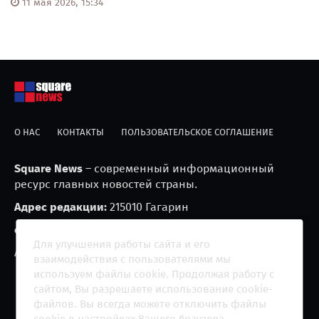
11 мая 2026, 15:34
О НАС
КОНТАКТЫ
ПОЛЬЗОВАТЕЛЬСКОЕ СОГЛАШЕНИЕ
Square News
– современный информационный
ресурс главных новостей страны.
Адрес редакции:
215010 Гагарин
e-mail:
blackfire2001@mail.ru
Для улучшения работы сайта и его
Агрегатор новостей «Square news» (18+)
взаимодействия с пользователями мы
используем файлы cookie. Продолжая работу с
сайтом, Вы разрешаете использование cookie-
файлов. Вы всегда можете отключить файлы