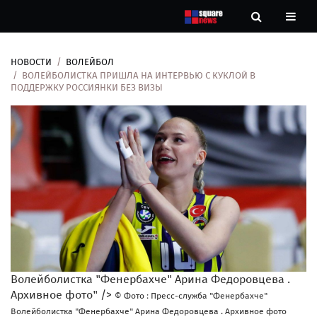
НОВОСТИ
ВОЛЕЙБОЛ
Новости
ВОЛЕЙБОЛИСТКА ПРИШЛА НА ИНТЕРВЬЮ С КУКЛОЙ В
ПОДДЕРЖКУ РОССИЯНКИ БЕЗ ВИЗЫ
Рубрики
Контакты
О
нас
Волейболистка "Фенербахче" Арина Федоровцева .
Архивное фото" />
© Фото : Пресс-служба "Фенербахче"
Волейболистка "Фенербахче" Арина Федоровцева . Архивное фото