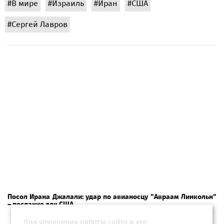
#В мире
#Израиль
#Иран
#США
#Сергей Лавров
Посол Ирана Джалали: удар по авианосцу "Авраам Линкольн"
– послание для США
Для улучшения работы сайта и его