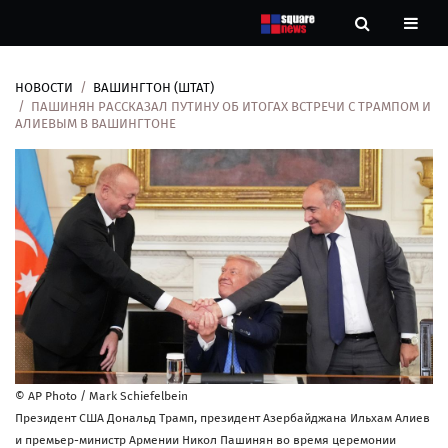
НОВОСТИ
ВАШИНГТОН (ШТАТ)
Новости
ПАШИНЯН РАССКАЗАЛ ПУТИНУ ОБ ИТОГАХ ВСТРЕЧИ С ТРАМПОМ И
АЛИЕВЫМ В ВАШИНГТОНЕ
Рубрики
Контакты
О
нас
© AP Photo / Mark Schiefelbein
Президент США Дональд Трамп, президент Азербайджана Ильхам Алиев
и премьер-министр Армении Никол Пашинян во время церемонии