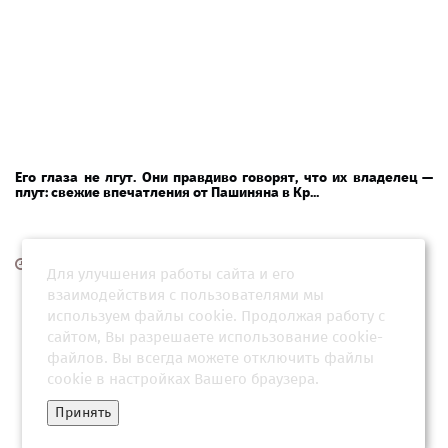
Его глаза не лгут. Они правдиво говорят, что их владелец —
плут: свежие впечатления от Пашиняна в Кр...
04 апреля 2026, 04:33
Для улучшения работы сайта и его
взаимодействия с пользователями мы
используем файлы cookie. Продолжая работу с
сайтом, Вы разрешаете использование cookie-
файлов. Вы всегда можете отключить файлы
cookie в настройках Вашего браузера.
Принять