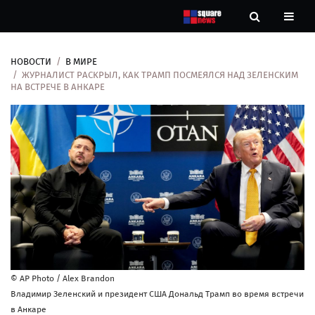
НОВОСТИ
В МИРЕ
Новости
ЖУРНАЛИСТ РАСКРЫЛ, КАК ТРАМП ПОСМЕЯЛСЯ НАД ЗЕЛЕНСКИМ
НА ВСТРЕЧЕ В АНКАРЕ
Рубрики
Контакты
О
нас
© AP Photo / Alex Brandon
Владимир Зеленский и президент США Дональд Трамп во время встречи
в Анкаре