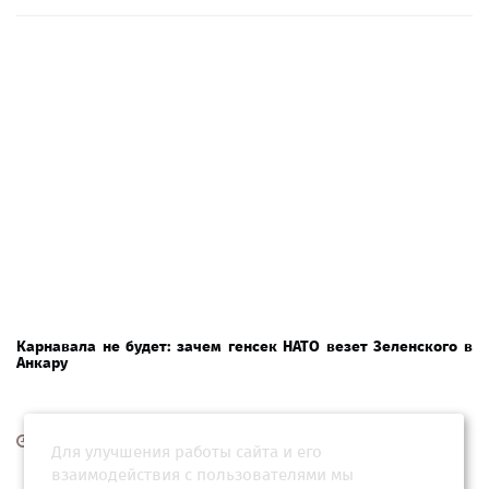
Карнавала не будет: зачем генсек НАТО везет Зеленского в
Анкару
01 июня 2026, 01:04
Для улучшения работы сайта и его
взаимодействия с пользователями мы