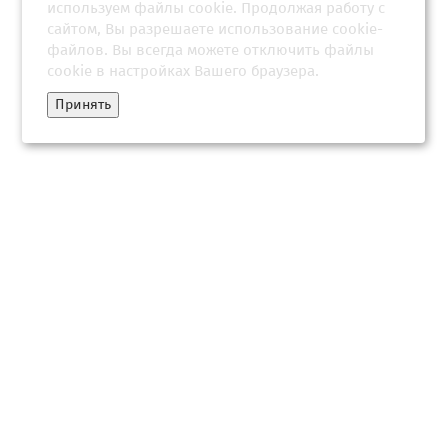
используем файлы cookie. Продолжая работу с
сайтом, Вы разрешаете использование cookie-
файлов. Вы всегда можете отключить файлы
cookie в настройках Вашего браузера.
Принять
Трамп одобрил удары по российской энергетике и
анонсировал звонок Путину. Главные заявления президен...
08 июля 2026, 17:33