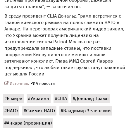
системы противовоздушной обороны, даже для
защиты столицы", — заключил он.
В среду президент США Дональд Трамп встретился с
главой киевского режима на полях саммита НАТО в
Анкаре. На переговорах американский лидер заявил,
что Украина может получить лицензию на
изготовление систем Patriot.Москва не раз
предупреждала западные страны, что поставки
вооружений Киеву ничего не меняют и лишь
затягивают конфликт. Глава МИД Сергей Лавров
подчеркивал, что любые такие грузы станут законной
целью для России
Источник:
РИА новости
#В мире
#Украина
#США
#Дональд Трамп
#НАТО
#Саммит НАТО
#Владимир Зеленский
#Анкара (провинция)